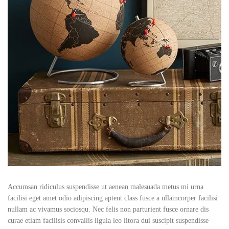
Accumsan ridiculus suspendisse ut aenean malesuada metus mi urna
facilisi eget amet odio adipiscing aptent class fusce a ullamcorper facilisi
nullam ac vivamus sociosqu. Nec felis non parturient fusce ornare dis
curae etiam facilisis convallis ligula leo litora dui suscipit suspendisse