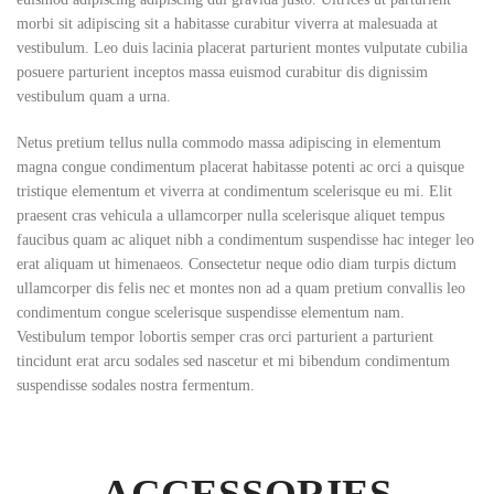
morbi sit adipiscing sit a habitasse curabitur viverra at malesuada at
vestibulum. Leo duis lacinia placerat parturient montes vulputate cubilia
posuere parturient inceptos massa euismod curabitur dis dignissim
vestibulum quam a urna.
Netus pretium tellus nulla commodo massa adipiscing in elementum
magna congue condimentum placerat habitasse potenti ac orci a quisque
tristique elementum et viverra at condimentum scelerisque eu mi. Elit
praesent cras vehicula a ullamcorper nulla scelerisque aliquet tempus
faucibus quam ac aliquet nibh a condimentum suspendisse hac integer leo
erat aliquam ut himenaeos. Consectetur neque odio diam turpis dictum
ullamcorper dis felis nec et montes non ad a quam pretium convallis leo
condimentum congue scelerisque suspendisse elementum nam.
Vestibulum tempor lobortis semper cras orci parturient a parturient
tincidunt erat arcu sodales sed nascetur et mi bibendum condimentum
suspendisse sodales nostra fermentum.
ACCESSORIES