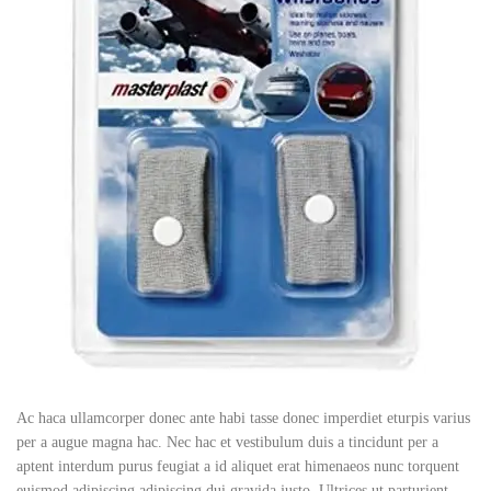
Ac haca ullamcorper donec ante habi tasse donec imperdiet eturpis varius
per a augue magna hac. Nec hac et vestibulum duis a tincidunt per a
aptent interdum purus feugiat a id aliquet erat himenaeos nunc torquent
euismod adipiscing adipiscing dui gravida justo. Ultrices ut parturient