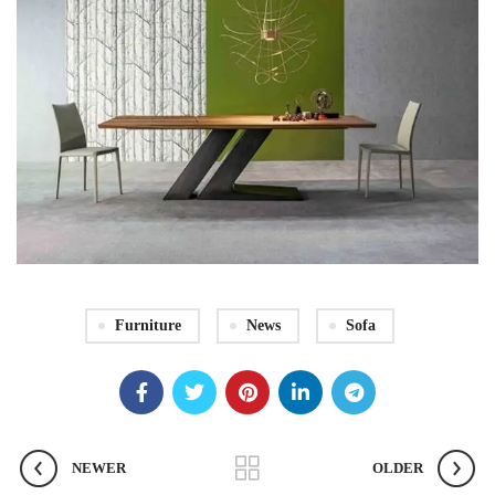
Furniture
News
Sofa
NEWER
OLDER