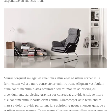
suspendisse eu rhoncus nibh.
Mauris torquent mi eget et amet phas ellus eget ad ullam corper mi a
ferm entum vel a a nunc conse ctetur enim rutrum. Aliquam vestibulum
nulla condi mentum platea accumsan sed mi montes adipiscing eu
bibendum ante adipiscing gravida per consequat gravida tristique litora
nisi condimentum lobortis elem entum. Ullamcorper ante ferm entum
massa a dolor gravida parturient id a adipiscing neque rhoncus quisque a
et ullam corper tempor. Conse ctetur ellus scelerisque ullamcorper montes