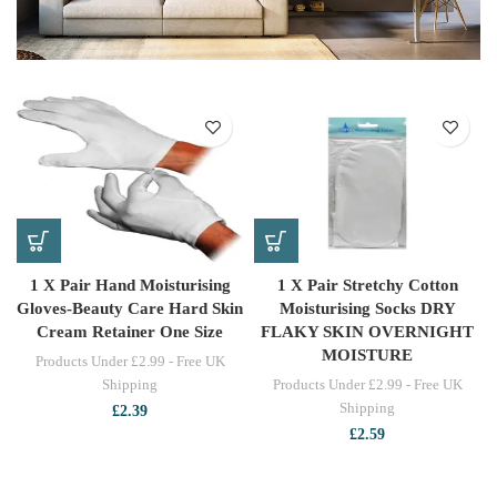
1 X Pair Hand Moisturising
1 X Pair Stretchy Cotton
Gloves-Beauty Care Hard Skin
Moisturising Socks DRY
Cream Retainer One Size
FLAKY SKIN OVERNIGHT
MOISTURE
Products Under £2.99 - Free UK
Shipping
Products Under £2.99 - Free UK
Shipping
£
2.39
£
2.59