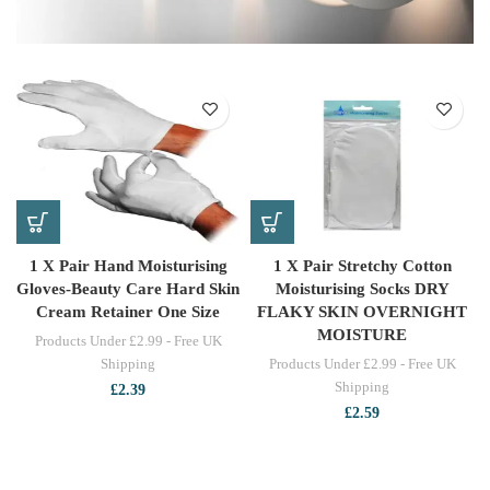
1 X Pair Hand Moisturising
1 X Pair Stretchy Cotton
Gloves-Beauty Care Hard Skin
Moisturising Socks DRY
Cream Retainer One Size
FLAKY SKIN OVERNIGHT
MOISTURE
Products Under £2.99 - Free UK
Shipping
Products Under £2.99 - Free UK
Shipping
£
2.39
£
2.59