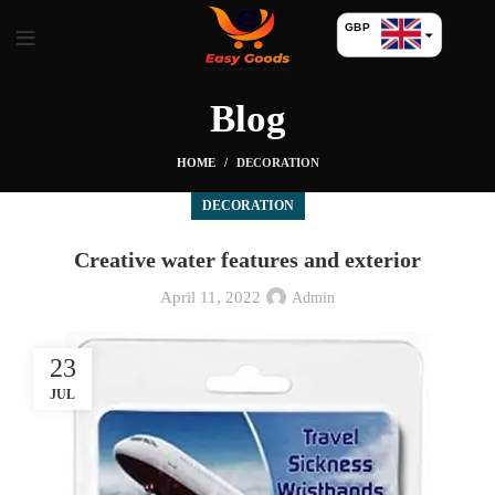
GBP
USD
Blog
HOME
DECORATION
DECORATION
Creative water features and exterior
April 11, 2022
Admin
23
JUL